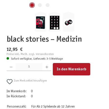
black stories – Medizin
12,95 €
Preise inkl. MwSt. zzgl. Versandkosten
Sofort verfügbar, Lieferzeit: 3-5 Werktage
Produkt Anzahl: Gib den gewünschten Wert ein oder benutze die Schaltflächen um die Anzahl zu erhöhen
In den Warenkorb
Zum Merkzettel hinzufügen
Im Warenkorb:
0
Im Rückstand:
0
Personenzahl:
Für Ab 2 Spielende ab 12 Jahren