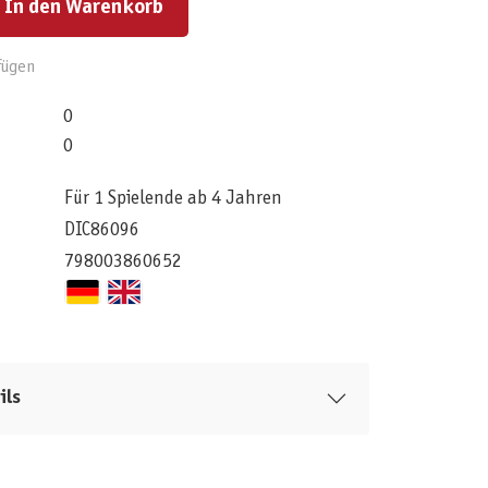
In den Warenkorb
fügen
0
0
Für 1 Spielende ab 4 Jahren
DIC86096
798003860652
ils