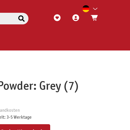
Powder: Grey (7)
rsandkosten
eit: 3-5 Werktage
ert ein oder benutze die Schaltflächen um die Anzahl zu erhöhen oder zu reduzieren.