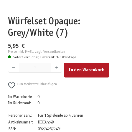
Würfelset Opaque:
Grey/White (7)
5,95 €
Preise inkl. MwSt. zzgl. Versandkosten
Sofort verfügbar, Lieferzeit: 3-5 Werktage
Produkt Anzahl: Gib den gewünschten Wert ein oder benutze die Schaltflächen um die Anzahl zu erhöhen
In den Warenkorb
Zum Merkzettel hinzufügen
Im Warenkorb:
0
Im Rückstand:
0
Personenzahl:
Für 1 Spielende ab 4 Jahren
Artikelnummer:
DIC37249
EAN:
092742372491