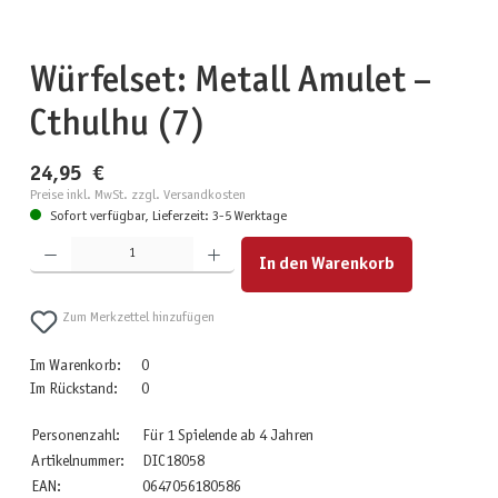
Würfelset: Metall Amulet –
Cthulhu (7)
24,95 €
Preise inkl. MwSt. zzgl. Versandkosten
Sofort verfügbar, Lieferzeit: 3-5 Werktage
Produkt Anzahl: Gib den gewünschten Wert ein oder benutze die Schaltflächen um die Anzahl zu erhöhen
In den Warenkorb
Zum Merkzettel hinzufügen
Im Warenkorb:
0
Im Rückstand:
0
Personenzahl:
Für 1 Spielende ab 4 Jahren
Artikelnummer:
DIC18058
EAN:
0647056180586