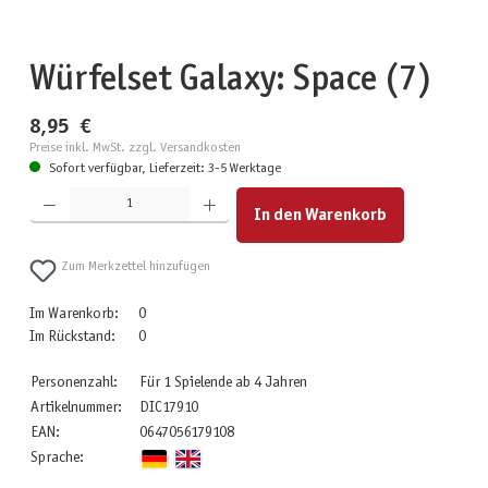
Würfelset Galaxy: Space (7)
8,95 €
Preise inkl. MwSt. zzgl. Versandkosten
Sofort verfügbar, Lieferzeit: 3-5 Werktage
Produkt Anzahl: Gib den gewünschten Wert ein oder benutze die Schaltflächen um die Anzahl zu erhöhen
In den Warenkorb
Zum Merkzettel hinzufügen
Im Warenkorb:
0
Im Rückstand:
0
Personenzahl:
Für 1 Spielende ab 4 Jahren
Artikelnummer:
DIC17910
EAN:
0647056179108
Sprache: