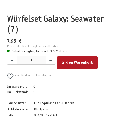
Würfelset Galaxy: Seawater
(7)
7,95 €
Preise inkl. MwSt. zzgl. Versandkosten
Sofort verfügbar, Lieferzeit: 3-5 Werktage
Produkt Anzahl: Gib den gewünschten Wert ein oder benutze die Schaltflächen um die Anzahl zu erhöhen
In den Warenkorb
Zum Merkzettel hinzufügen
Im Warenkorb:
0
Im Rückstand:
0
Personenzahl:
Für 1 Spielende ab 4 Jahren
Artikelnummer:
DIC17986
EAN:
0647056179863