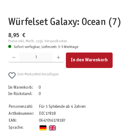
Würfelset Galaxy: Ocean (7)
8,95 €
Preise inkl. MwSt. zzgl. Versandkosten
Sofort verfügbar, Lieferzeit: 3-5 Werktage
Produkt Anzahl: Gib den gewünschten Wert ein oder benutze die Schaltflächen um die Anzahl zu erhöhen
In den Warenkorb
Zum Merkzettel hinzufügen
Im Warenkorb:
0
Im Rückstand:
0
Personenzahl:
Für 1 Spielende ab 4 Jahren
Artikelnummer:
DIC17818
EAN:
0647056178187
Sprache: