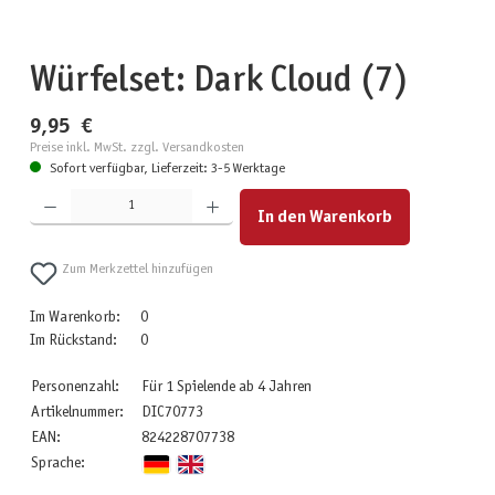
Würfelset: Dark Cloud (7)
9,95 €
Preise inkl. MwSt. zzgl. Versandkosten
Sofort verfügbar, Lieferzeit: 3-5 Werktage
Produkt Anzahl: Gib den gewünschten Wert ein oder benutze die Schaltflächen um die Anzahl zu erhöhen
In den Warenkorb
Zum Merkzettel hinzufügen
Im Warenkorb:
0
Im Rückstand:
0
Personenzahl:
Für 1 Spielende ab 4 Jahren
Artikelnummer:
DIC70773
EAN:
824228707738
Sprache: