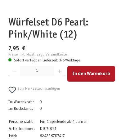
Würfelset D6 Pearl:
Pink/White (12)
7,95 €
Preise inkl. MwSt. zzgl. Versandkosten
Sofort verfügbar, Lieferzeit: 3-5 Werktage
Produkt Anzahl: Gib den gewünschten Wert ein oder benutze die Schaltflächen um die Anzahl zu erhöhen
In den Warenkorb
Zum Merkzettel hinzufügen
Im Warenkorb:
0
Im Rückstand:
0
Personenzahl:
Für 1 Spielende ab 4 Jahren
Artikelnummer:
DIC70741
EAN:
824228707417