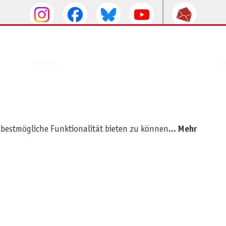
SERVICE
I
AGB
I
Widerruf
D
Versand- und Zahlungsbedingungen
Batterie- und Verpackungshinweise
 bestmögliche Funktionalität bieten zu können...
Mehr