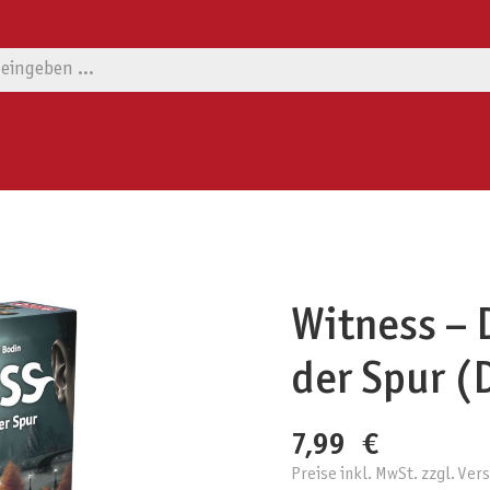
Witness –
der Spur (
7,99 €
Preise inkl. MwSt. zzgl. Ve