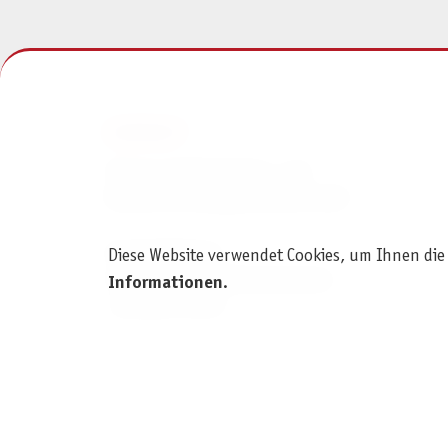
KONTAKT
Pegasus Spiele Verlags- und
Medienvertriebsgesellschaft mbH
Am Straßbach 3
Diese Website verwendet Cookies, um Ihnen die
61169 Friedberg (Deutschland)
Informationen
.
+49 6031 72170