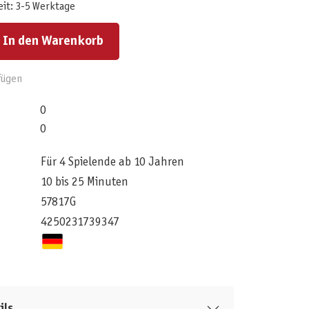
eit: 3-5 Werktage
ert ein oder benutze die Schaltflächen um die Anzahl zu erhöhen oder zu reduzieren.
In den Warenkorb
fügen
0
0
Für 4 Spielende ab 10 Jahren
10 bis 25 Minuten
57817G
4250231739347
ils