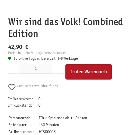
Wir sind das Volk! Combined
Edition
42,90 €
Preise inkl. MwSt. zzgl. Versandkosten
Sofort verfügbar, Lieferzeit: 3-5 Werktage
Produkt Anzahl: Gib den gewünschten Wert ein oder benutze die Schaltflächen um die Anzahl zu erhöhen
In den Warenkorb
Zum Merkzettel hinzufügen
Im Warenkorb:
0
Im Rückstand:
0
Personenzahl:
Für 2 Spielende ab 12 Jahren
Spieldauer:
150 Minuten
Artikelnummer:
HIS00008