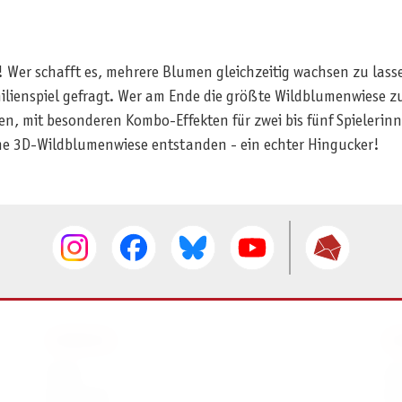
er schafft es, mehrere Blumen gleichzeitig wachsen zu lassen
ilienspiel gefragt. Wer am Ende die größte Wildblumenwiese z
ten, mit besonderen Kombo-Effekten für zwei bis fünf Spieleri
gene 3D-Wildblumenwiese entstanden - ein echter Hingucker!
SERVICE
I
AGB
I
Widerruf
D