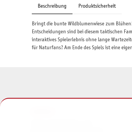
Beschreibung
Produktsicherheit
Bringt die bunte Wildblumenwiese zum Blühen! W
Entscheidungen sind bei diesem taktischen Fam
interaktives Spielerlebnis ohne lange Wartezei
für Naturfans? Am Ende des Spiels ist eine ei
KONTAKT
Pegasus Spiele Verlags- und
Medienvertriebsgesellschaft mbH