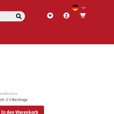
rsandkosten
eit: 3-5 Werktage
ert ein oder benutze die Schaltflächen um die Anzahl zu erhöhen oder zu reduzieren.
In den Warenkorb