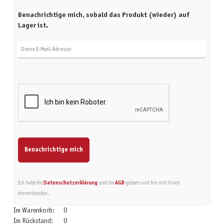
Benachrichtige mich, sobald das Produkt (wieder) auf
Lager ist.
Deine E-Mail-Adresse
Benachrichtige mich
Ich habe die
Datenschutzerklärung
und die
AGB
gelesen und bin mit ihnen
einverstanden.
Im Warenkorb:
0
Im Rückstand:
0