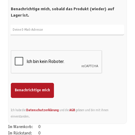
Benachrichtige mich, sobald das Produkt (wieder) auf
Lager ist.
Deine E-Mail-Adresse
Benachrichtige mich
Ich habe die
Datenschutzerklärung
und die
AGB
gelesen und bin mit ihnen
einverstanden.
Im Warenkorb:
0
Im Rückstand:
0