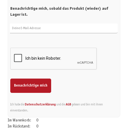
Benachrichtige mich, sobald das Produkt (wieder) auf
Lager ist.
Deine E-Mail-Adresse
Benachrichtige mich
Ich habe die
Datenschutzerklärung
und die
AGB
gelesen und bin mit ihnen
einverstanden.
Im Warenkorb:
0
Im Rückstand:
0