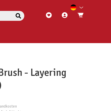
rush - Layering
)
rsandkosten