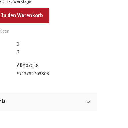
eit: 3-5 Werktage
ert ein oder benutze die Schaltflächen um die Anzahl zu erhöhen oder zu reduzieren.
In den Warenkorb
fügen
0
0
ARM07038
5713799703803
ils