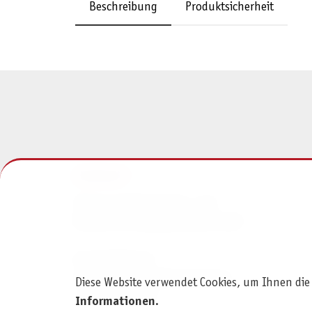
Beschreibung
Produktsicherheit
KONTAKT
Pegasus Spiele Verlags- und
Medienvertriebsgesellschaft mbH
Am Straßbach 3
61169 Friedberg (Deutschland)
Diese Website verwendet Cookies, um Ihnen die
+49 6031 72170
Informationen
.