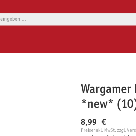
Wargamer B
*new* (10
8,99 €
Preise inkl. MwSt. zzgl. Ve