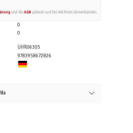
lärung
und die
AGB
gelesen und bin mit ihnen einverstanden.
0
0
UHR06305
9783958672826
ils