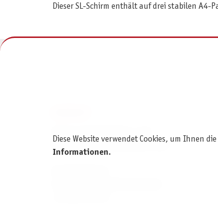
Dieser SL-Schirm enthält auf drei stabilen A4-P
KONTAKT
Pegasus Spiele Verlags- und
Diese Website verwendet Cookies, um Ihnen die
Medienvertriebsgesellschaft mbH
Informationen
.
Am Straßbach 3
61169 Friedberg (Deutschland)
+49 6031 72170