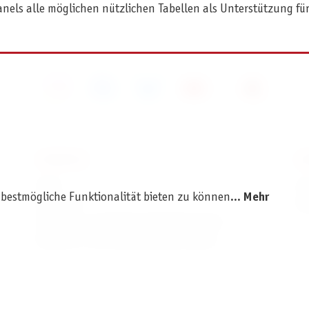
anels alle möglichen nützlichen Tabellen als Unterstützung für
SERVICE
I
AGB
I
 bestmögliche Funktionalität bieten zu können...
Mehr
Widerruf
D
Versand- und Zahlungsbedingungen
Batterie- und Verpackungshinweise