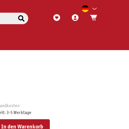
rsandkosten
eit: 3-5 Werktage
ert ein oder benutze die Schaltflächen um die Anzahl zu erhöhen oder zu reduzieren.
In den Warenkorb