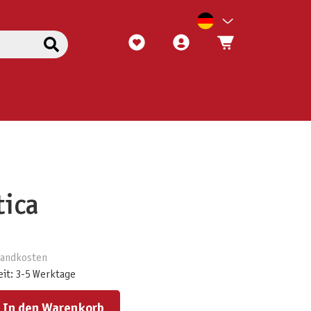
tica
rsandkosten
eit: 3-5 Werktage
ert ein oder benutze die Schaltflächen um die Anzahl zu erhöhen oder zu reduzieren.
In den Warenkorb