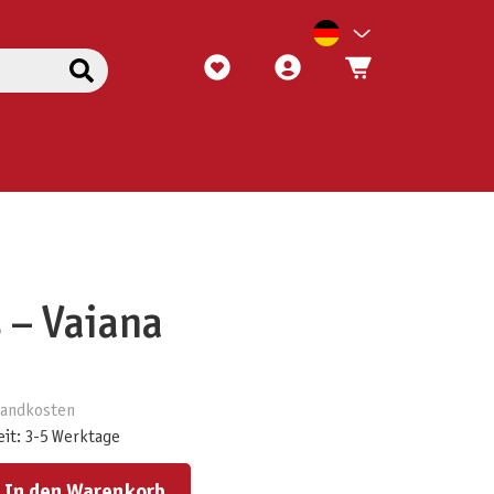
 – Vaiana
rsandkosten
eit: 3-5 Werktage
ert ein oder benutze die Schaltflächen um die Anzahl zu erhöhen oder zu reduzieren.
In den Warenkorb