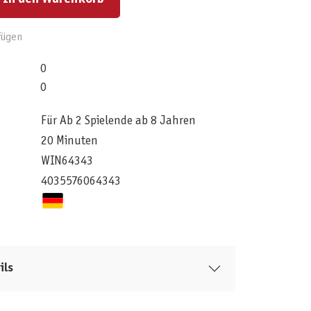
fügen
0
0
Für Ab 2 Spielende ab 8 Jahren
20 Minuten
WIN64343
4035576064343
ils