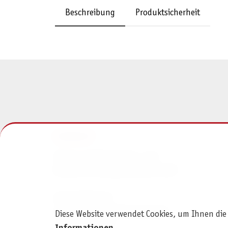
Beschreibung
Produktsicherheit
KONTAKT
Pegasus Spiele Verlags- und
Medienvertriebsgesellschaft mbH
Am Straßbach 3
61169 Friedberg (Deutschland)
Diese Website verwendet Cookies, um Ihnen die
+49 6031 72170