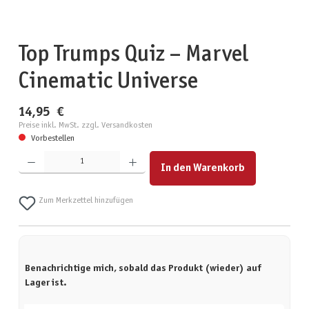
Top Trumps Quiz – Marvel
Cinematic Universe
14,95 €
Preise inkl. MwSt. zzgl. Versandkosten
Vorbestellen
Produkt Anzahl: Gib den gewünschten Wert ein oder benutze die Schaltflächen um die Anzahl zu erhöhen
In den Warenkorb
Zum Merkzettel hinzufügen
Benachrichtige mich, sobald das Produkt (wieder) auf
Lager ist.
Deine E-Mail-Adresse