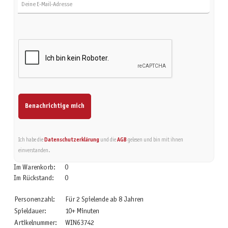
Benachrichtige mich
Ich habe die
Datenschutzerklärung
und die
AGB
gelesen und bin mit ihnen
einverstanden.
Im Warenkorb:
0
Im Rückstand:
0
Personenzahl:
Für 2 Spielende ab 8 Jahren
Spieldauer:
10+ Minuten
Artikelnummer:
WIN63742