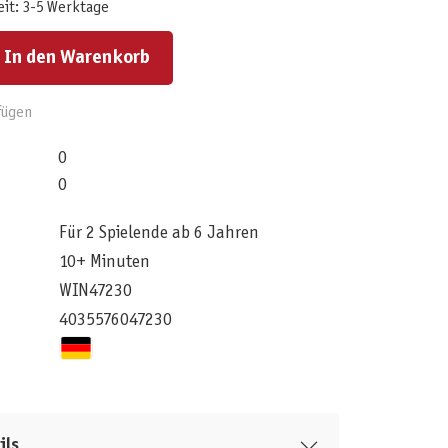
eit: 3-5 Werktage
ert ein oder benutze die Schaltflächen um die Anzahl zu erhöhen oder zu reduzieren.
In den Warenkorb
fügen
0
0
Für 2 Spielende ab 6 Jahren
10+ Minuten
WIN47230
4035576047230
ils