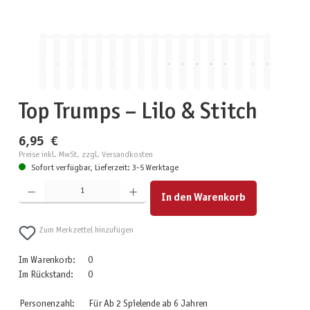
Top Trumps – Lilo & Stitch
6,95 €
Preise inkl. MwSt. zzgl. Versandkosten
Sofort verfügbar, Lieferzeit: 3-5 Werktage
Produkt Anzahl: Gib den gewünschten Wert ein oder benutze die Schaltflächen um die Anzahl zu erhöhen
In den Warenkorb
Zum Merkzettel hinzufügen
Im Warenkorb:
0
Im Rückstand:
0
Personenzahl:
Für Ab 2 Spielende ab 6 Jahren