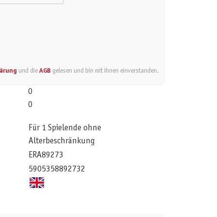
lärung
und die
AGB
gelesen und bin mit ihnen einverstanden.
0
0
Für 1 Spielende ohne
Alterbeschränkung
ERA89273
5905358892732