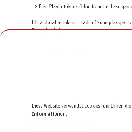
- 2 First Player tokens (blue from the base ga
Ultra-durable tokens, made of 2mm plexiglass. 
They also fit in our insert.
Our acrylic tokens grant a much more immersiv
Not an Official Stonemaier Games product!
Diese Website verwendet Cookies, um Ihnen die
Informationen
.
KONTAKT
Pegasus Spiele Verlags- und