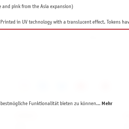
me and pink from the Asia expansion)
Printed in UV technology with a translucent effect. Tokens h
e experience in your favorite board games. Make your compone
 bestmögliche Funktionalität bieten zu können...
Mehr
SERVICE
I
AGB
I