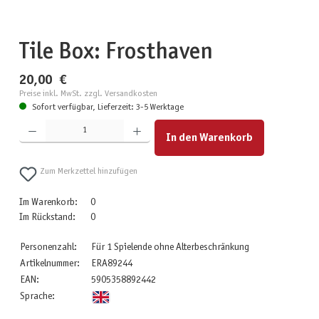
Tile Box: Frosthaven
20,00 €
Preise inkl. MwSt. zzgl. Versandkosten
Sofort verfügbar, Lieferzeit: 3-5 Werktage
Produkt Anzahl: Gib den gewünschten Wert ein oder benutze die Schaltflächen um die Anzahl zu erhöhen
In den Warenkorb
Zum Merkzettel hinzufügen
Im Warenkorb:
0
Im Rückstand:
0
Personenzahl:
Für 1 Spielende ohne Alterbeschränkung
Artikelnummer:
ERA89244
EAN:
5905358892442
Sprache: