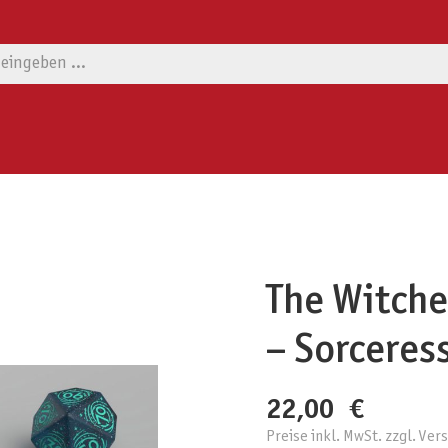
The Witche
– Sorceres
22,00 €
Preise inkl. MwSt. zzgl. Ve