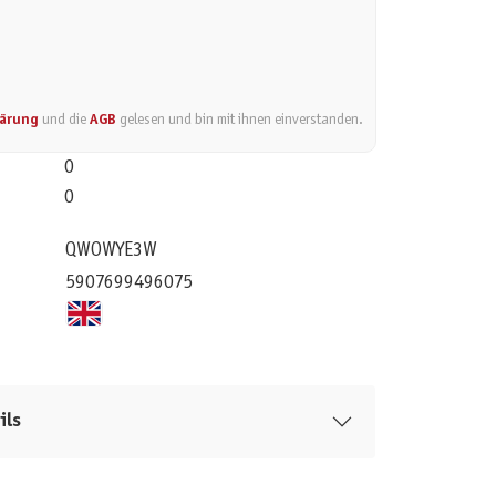
lärung
und die
AGB
gelesen und bin mit ihnen einverstanden.
0
0
QWOWYE3W
5907699496075
ils