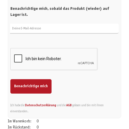
Benachrichtige mich, sobald das Produkt (wieder) auf
Lager ist.
Deine E-Mail-Adresse
Benachrichtige mich
Ich habe die
Datenschutzerklärung
und die
AGB
gelesen und bin mit ihnen
einverstanden.
Im Warenkorb:
0
Im Rückstand:
0