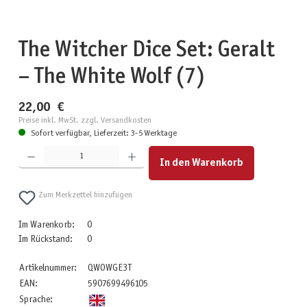
The Witcher Dice Set: Geralt
– The White Wolf (7)
22,00 €
Preise inkl. MwSt. zzgl. Versandkosten
Sofort verfügbar, Lieferzeit: 3-5 Werktage
Produkt Anzahl: Gib den gewünschten Wert ein oder benutze die Schaltflächen um die Anzahl zu erhöhen
In den Warenkorb
Zum Merkzettel hinzufügen
Im Warenkorb:
0
Im Rückstand:
0
Artikelnummer:
QWOWGE3T
EAN:
5907699496105
Sprache: