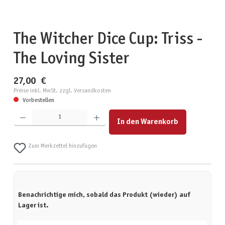
The Witcher Dice Cup: Triss -
The Loving Sister
27,00 €
Preise inkl. MwSt. zzgl. Versandkosten
Vorbestellen
Produkt Anzahl: Gib den gewünschten Wert ein oder benutze die Schaltflächen um die Anzahl zu erhöhen
In den Warenkorb
Zum Merkzettel hinzufügen
Benachrichtige mich, sobald das Produkt (wieder) auf
Lager ist.
Deine E-Mail-Adresse