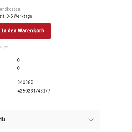
rsandkosten
eit: 3-5 Werktage
ert ein oder benutze die Schaltflächen um die Anzahl zu erhöhen oder zu reduzieren.
In den Warenkorb
fügen
0
0
34038G
4250231743177
ils