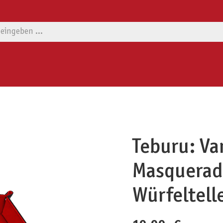
Teburu: Va
Masquerade
Würfeltell