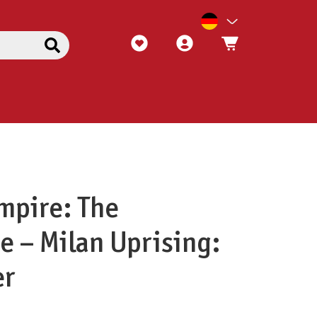
mpire: The
 – Milan Uprising:
er