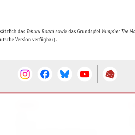
usätzlich das
Teburu Board
sowie das Grundspiel
Vampire: The Ma
eutsche Version verfügbar).
SERVICE
I
AGB
I
Widerruf
D
Versand- und Zahlungsbedingungen