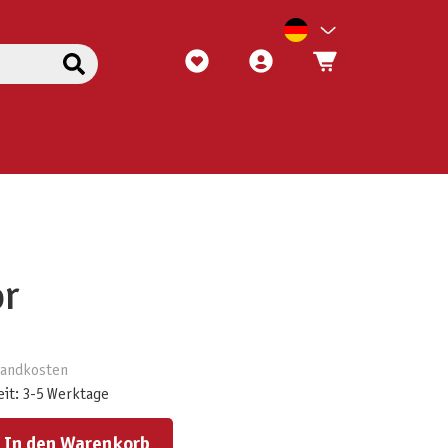
or
rsandkosten
eit: 3-5 Werktage
ert ein oder benutze die Schaltflächen um die Anzahl zu erhöhen oder zu reduzieren.
In den Warenkorb