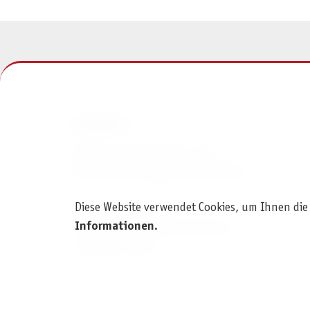
KONTAKT
Pegasus Spiele Verlags- und
Medienvertriebsgesellschaft mbH
Diese Website verwendet Cookies, um Ihnen die
Am Straßbach 3
Informationen
.
61169 Friedberg (Deutschland)
+49 6031 72170