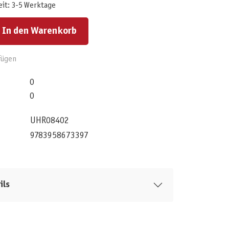
eit: 3-5 Werktage
ert ein oder benutze die Schaltflächen um die Anzahl zu erhöhen oder zu reduzieren.
In den Warenkorb
fügen
0
0
UHR08402
9783958673397
ils