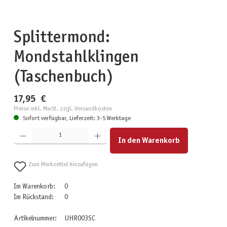
Splittermond:
Mondstahlklingen
(Taschenbuch)
17,95 €
Preise inkl. MwSt. zzgl. Versandkosten
Sofort verfügbar, Lieferzeit: 3-5 Werktage
Produkt Anzahl: Gib den gewünschten Wert ein oder benutze die Schaltflächen um die Anzahl zu erhöhen
In den Warenkorb
Zum Merkzettel hinzufügen
Im Warenkorb:
0
Im Rückstand:
0
Artikelnummer:
UHR003SC