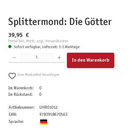
Splittermond: Die Götter
39,95 €
Preise inkl. MwSt. zzgl. Versandkosten
Sofort verfügbar, Lieferzeit: 3-5 Werktage
Produkt Anzahl: Gib den gewünschten Wert ein oder benutze die Schaltflächen um die Anzahl zu erhöhen
In den Warenkorb
Zum Merkzettel hinzufügen
Im Warenkorb:
0
Im Rückstand:
0
Artikelnummer:
UHR01012
EAN:
9783958670563
Sprache: