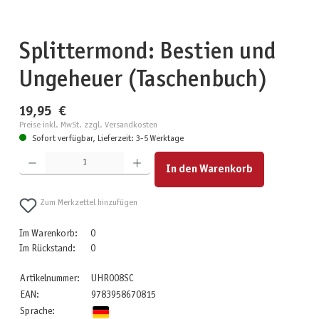
Splittermond: Bestien und
Ungeheuer (Taschenbuch)
19,95 €
Preise inkl. MwSt. zzgl. Versandkosten
Sofort verfügbar, Lieferzeit: 3-5 Werktage
Produkt Anzahl: Gib den gewünschten Wert ein oder benutze die Schaltflächen um die Anzahl zu erhöhen
In den Warenkorb
Zum Merkzettel hinzufügen
Im Warenkorb:
0
Im Rückstand:
0
Artikelnummer:
UHR008SC
EAN:
9783958670815
Sprache: