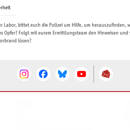
rheit
Labor, bittet euch die Polizei um Hilfe, um herauszufinden, wa
 Opfer? Folgt mit eurem Ermittlungsteam den Hinweisen und v
borbrand lösen?
SERVICE
I
AGB
I
Widerruf
D