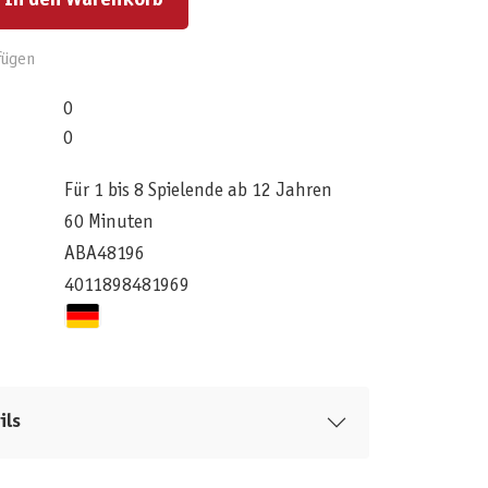
In den Warenkorb
fügen
0
0
Für 1 bis 8 Spielende ab 12 Jahren
60 Minuten
ABA48196
4011898481969
ils