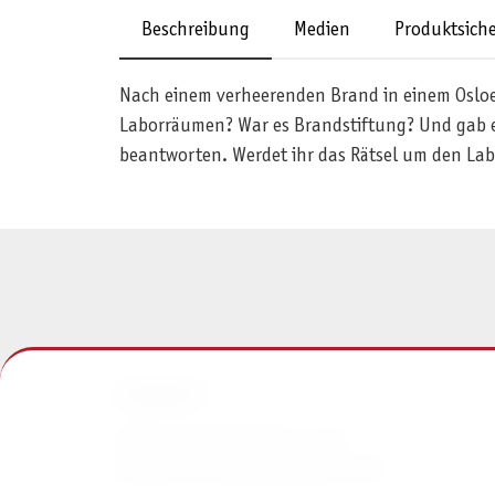
Beschreibung
Medien
Produktsiche
Nach einem verheerenden Brand in einem Osloer 
Laborräumen? War es Brandstiftung? Und gab es
beantworten. Werdet ihr das Rätsel um den La
KONTAKT
Pegasus Spiele Verlags- und
Medienvertriebsgesellschaft mbH