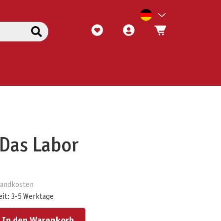
 Das Labor
rsandkosten
eit: 3-5 Werktage
ert ein oder benutze die Schaltflächen um die Anzahl zu erhöhen oder zu reduzieren.