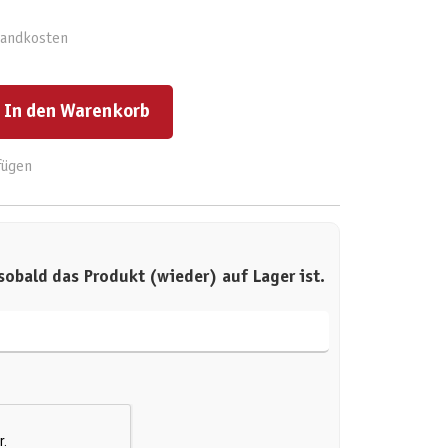
rsandkosten
ert ein oder benutze die Schaltflächen um die Anzahl zu erhöhen oder zu reduzieren.
In den Warenkorb
fügen
sobald das Produkt (wieder) auf Lager ist.