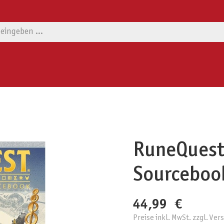
RuneQuest
Sourceboo
44,99 €
Preise inkl. MwSt. zzgl. Ve