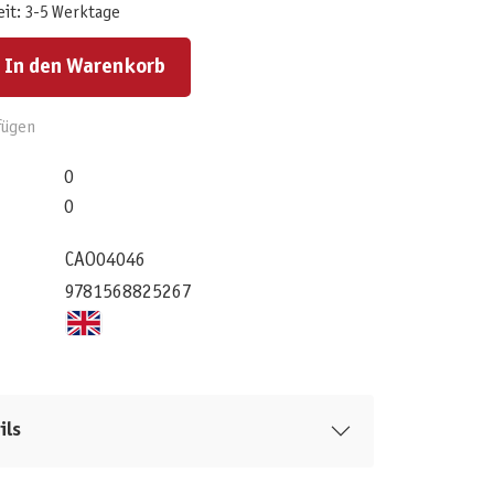
eit: 3-5 Werktage
ert ein oder benutze die Schaltflächen um die Anzahl zu erhöhen oder zu reduzieren.
In den Warenkorb
fügen
0
0
CAO04046
9781568825267
ils