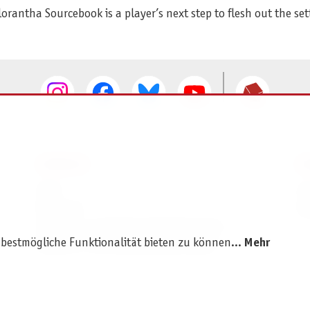
rantha Sourcebook is a player’s next step to flesh out the se
SERVICE
I
AGB
I
Widerruf
D
Versand- und Zahlungsbedingungen
 bestmögliche Funktionalität bieten zu können...
Mehr
Batterie- und Verpackungshinweise