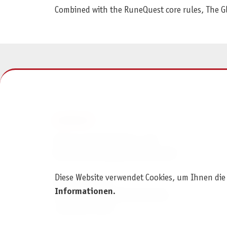
Combined with the RuneQuest core rules, The Glo
KONTAKT
Pegasus Spiele Verlags- und
Medienvertriebsgesellschaft mbH
Diese Website verwendet Cookies, um Ihnen die
Am Straßbach 3
Informationen
.
61169 Friedberg (Deutschland)
+49 6031 72170