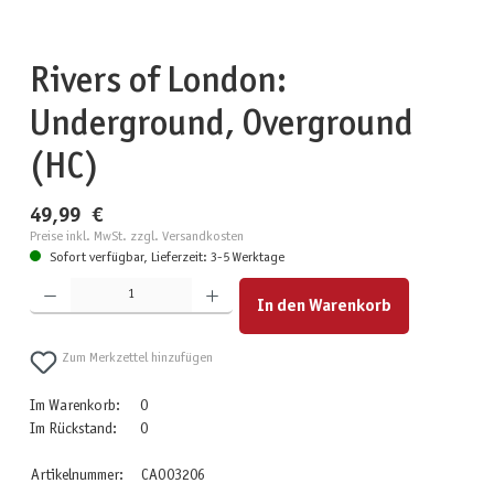
Rivers of London:
Underground, Overground
(HC)
49,99 €
Preise inkl. MwSt. zzgl. Versandkosten
Sofort verfügbar, Lieferzeit: 3-5 Werktage
Produkt Anzahl: Gib den gewünschten Wert ein oder benutze die Schaltflächen um die Anzahl zu erhöhen
In den Warenkorb
Zum Merkzettel hinzufügen
Im Warenkorb:
0
Im Rückstand:
0
Artikelnummer:
CAO03206