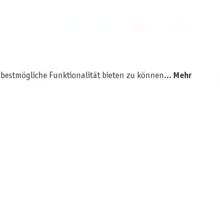
 bestmögliche Funktionalität bieten zu können...
Mehr
SERVICE
I
AGB
I
Widerruf
D
Versand- und Zahlungsbedingungen
Batterie- und Verpackungshinweise