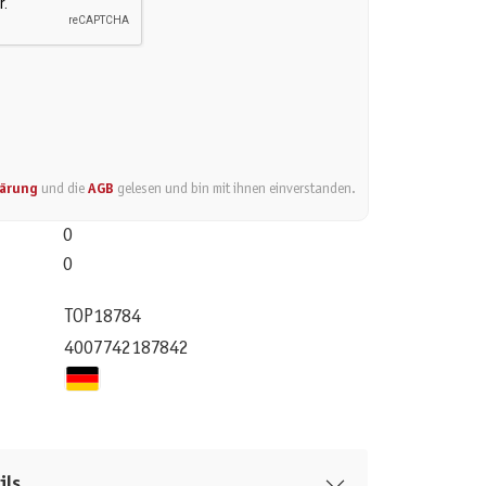
lärung
und die
AGB
gelesen und bin mit ihnen einverstanden.
0
0
TOP18784
4007742187842
ils