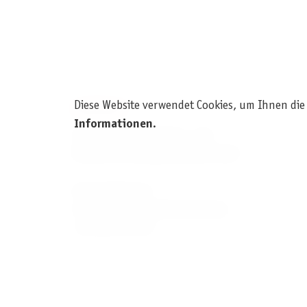
Diese Website verwendet Cookies, um Ihnen die
KONTAKT
Informationen
.
Pegasus Spiele Verlags- und
Medienvertriebsgesellschaft mbH
Am Straßbach 3
61169 Friedberg (Deutschland)
+49 6031 72170