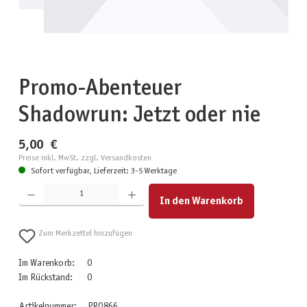
Promo-Abenteuer
Shadowrun: Jetzt oder nie
5,00 €
Preise inkl. MwSt. zzgl. Versandkosten
Sofort verfügbar, Lieferzeit: 3-5 Werktage
Produkt Anzahl: Gib den gewünschten Wert ein oder benutze die Schaltflächen um die Anzahl zu erhöhen
In den Warenkorb
Zum Merkzettel hinzufügen
Im Warenkorb:
0
Im Rückstand:
0
Artikelnummer:
PRO866