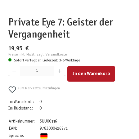
Private Eye 7: Geister der
Vergangenheit
19,95 €
Preise inkl. MwSt. zzgl. Versandkosten
Sofort verfügbar, Lieferzeit: 3-5 Werktage
Produkt Anzahl: Gib den gewünschten Wert ein oder benutze die Schaltflächen um die Anzahl zu erhöhen
In den Warenkorb
Zum Merkzettel hinzufügen
Im Warenkorb:
0
Im Rückstand:
0
Artikelnummer:
SUU00116
EAN:
9783000426971
Sprache: