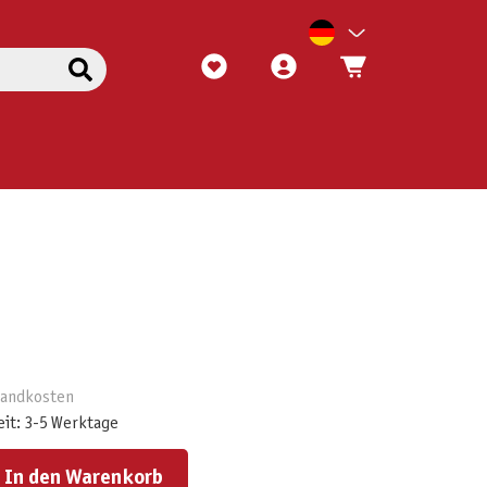
rsandkosten
eit: 3-5 Werktage
ert ein oder benutze die Schaltflächen um die Anzahl zu erhöhen oder zu reduzieren.
In den Warenkorb