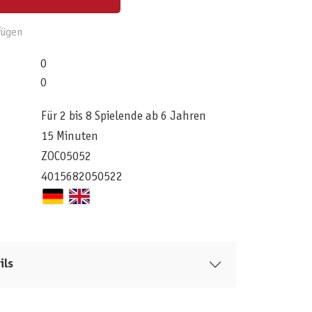
fügen
0
0
Für 2 bis 8 Spielende ab 6 Jahren
15 Minuten
ZOC05052
4015682050522
ils