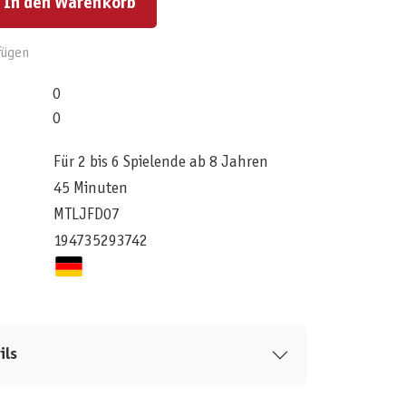
In den Warenkorb
fügen
0
0
Für 2 bis 6 Spielende ab 8 Jahren
45 Minuten
MTLJFD07
194735293742
ils