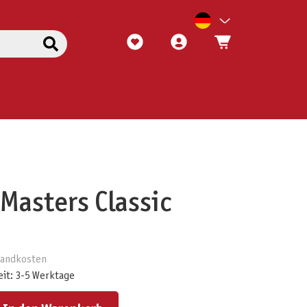
 Masters Classic
rsandkosten
eit: 3-5 Werktage
ert ein oder benutze die Schaltflächen um die Anzahl zu erhöhen oder zu reduzieren.