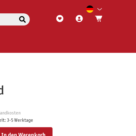
d
rsandkosten
eit: 3-5 Werktage
ert ein oder benutze die Schaltflächen um die Anzahl zu erhöhen oder zu reduzieren.
In den Warenkorb