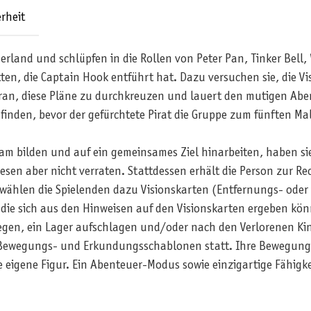
rheit
erland und schlüpfen in die Rollen von Peter Pan, Tinker Bell
tten, die Captain Hook entführt hat. Dazu versuchen sie, die V
aran, diese Pläne zu durchkreuzen und lauert den mutigen Aben
 finden, bevor der gefürchtete Pirat die Gruppe zum fünften Ma
am bilden und auf ein gemeinsames Ziel hinarbeiten, haben sie
sen aber nicht verraten. Stattdessen erhält die Person zur Rec
e wählen die Spielenden dazu Visionskarten (Entfernungs- ode
, die sich aus den Hinweisen auf den Visionskarten ergeben kön
wegen, ein Lager aufschlagen und/oder nach den Verlorenen Kin
on Bewegungs- und Erkundungsschablonen statt. Ihre Bewegung 
ne eigene Figur. Ein Abenteuer-Modus sowie einzigartige Fähigk