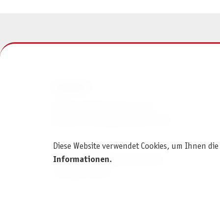
KONTAKT
Pegasus Spiele Verlags- und
Medienvertriebsgesellschaft mbH
Diese Website verwendet Cookies, um Ihnen die
Am Straßbach 3
Informationen
.
61169 Friedberg (Deutschland)
+49 6031 72170