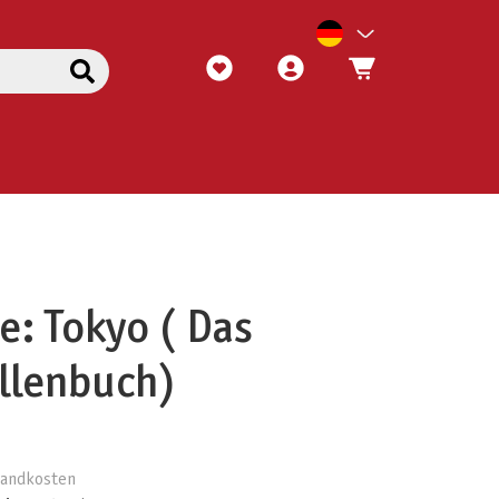
e: Tokyo ( Das
llenbuch)
rsandkosten