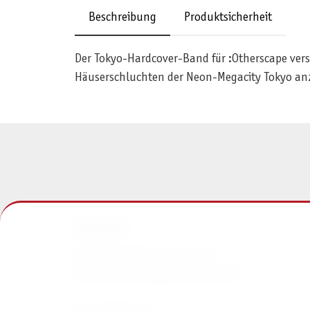
Beschreibung
Produktsicherheit
Der Tokyo-Hardcover-Band für :Otherscape verso
Häuserschluchten der Neon-Megacity Tokyo an
KONTAKT
Pegasus Spiele Verlags- und
Medienvertriebsgesellschaft mbH