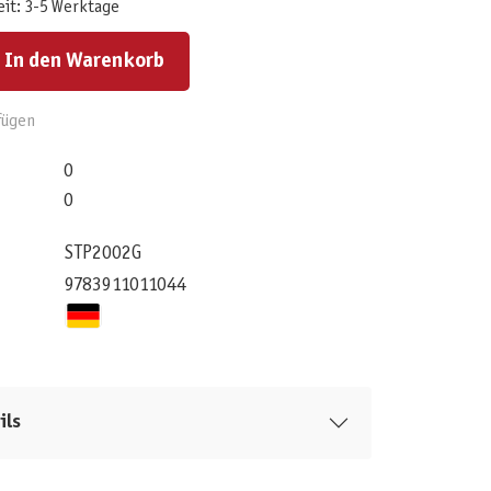
eit: 3-5 Werktage
ert ein oder benutze die Schaltflächen um die Anzahl zu erhöhen oder zu reduzieren.
In den Warenkorb
fügen
0
0
STP2002G
9783911011044
ils