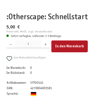
:Otherscape: Schnellstart
5,00 €
Preise inkl. MwSt. zzgl. Versandkosten
Sofort verfügbar, Lieferzeit: 3-5 Werktage
Produkt Anzahl: Gib den gewünschten Wert ein oder benutze die Schaltflächen um die Anzahl zu erhöhen
In den Warenkorb
Zum Merkzettel hinzufügen
Im Warenkorb:
0
Im Rückstand:
0
Artikelnummer:
STP2011G
EAN:
4270004003581
Sprache: