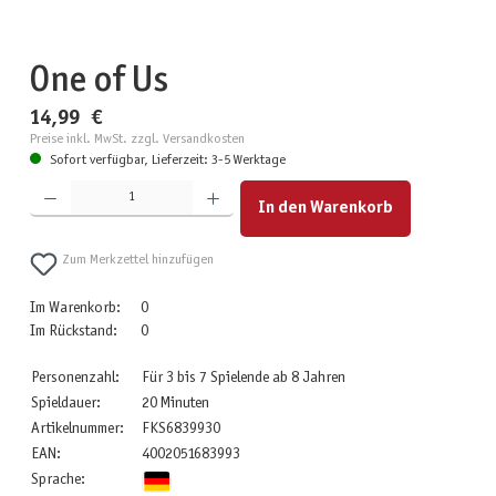
One of Us
14,99 €
Preise inkl. MwSt. zzgl. Versandkosten
Sofort verfügbar, Lieferzeit: 3-5 Werktage
Produkt Anzahl: Gib den gewünschten Wert ein oder benutze die Schaltflächen um die Anzahl zu erhöhen
In den Warenkorb
Zum Merkzettel hinzufügen
Im Warenkorb:
0
Im Rückstand:
0
Personenzahl:
Für 3 bis 7 Spielende ab 8 Jahren
Spieldauer:
20 Minuten
Artikelnummer:
FKS6839930
EAN:
4002051683993
Sprache: