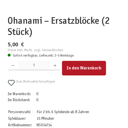
Ohanami – Ersatzblöcke (2
Stück)
5,00 €
Preise inkl. MwSt. zzgl. Versandkosten
Sofort verfügbar, Lieferzeit: 3-5 Werktage
Produkt Anzahl: Gib den gewünschten Wert ein oder benutze die Schaltflächen um die Anzahl zu erhöhen
In den Warenkorb
Zum Merkzettel hinzufügen
Im Warenkorb:
0
Im Rückstand:
0
Personenzahl:
Für 2 bis 6 Spielende ab 8 Jahren
Spieldauer:
15 Minuten
Artikelnummer:
NSV14714