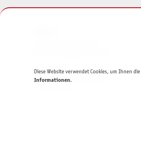
KONTAKT
Pegasus Spiele Verlags- und
Medienvertriebsgesellschaft mbH
Am Straßbach 3
Diese Website verwendet Cookies, um Ihnen die
61169 Friedberg (Deutschland)
Informationen
.
+49 6031 72170