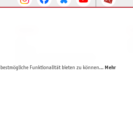
SERVICE
I
AGB
I
Widerruf
D
Versand- und Zahlungsbedingungen
Batterie- und Verpackungshinweise
 bestmögliche Funktionalität bieten zu können...
Mehr