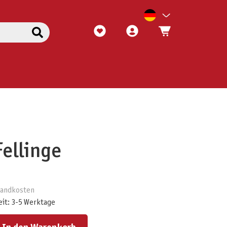
ellinge
rsandkosten
eit: 3-5 Werktage
ert ein oder benutze die Schaltflächen um die Anzahl zu erhöhen oder zu reduzieren.