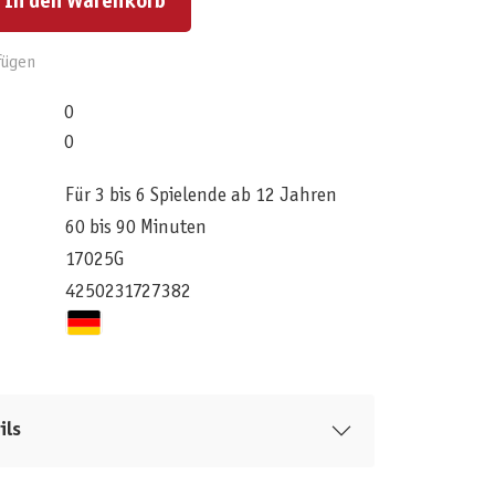
In den Warenkorb
fügen
0
0
Für 3 bis 6 Spielende ab 12 Jahren
60 bis 90 Minuten
17025G
4250231727382
ils